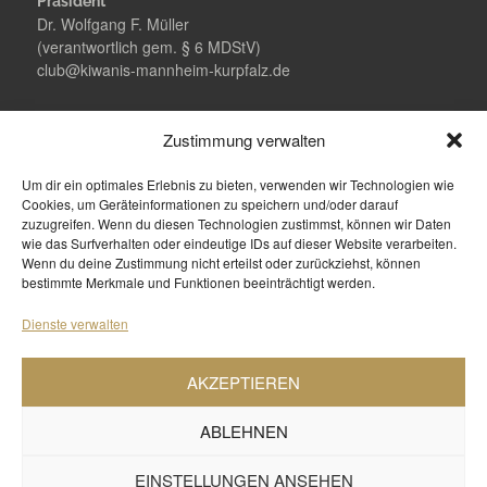
Präsident
Dr. Wolfgang F. Müller
(verantwortlich gem. § 6 MDStV)
club@kiwanis-mannheim-kurpfalz.de
Spendenkonto
Zustimmung verwalten
Sparkasse Rhein Neckar Nord
DE68 6705 0505 0038 6997 41
Um dir ein optimales Erlebnis zu bieten, verwenden wir Technologien wie
Cookies, um Geräteinformationen zu speichern und/oder darauf
zuzugreifen. Wenn du diesen Technologien zustimmst, können wir Daten
Weitere Clubs
wie das Surfverhalten oder eindeutige IDs auf dieser Website verarbeiten.
Kiwanis Distrikt Deutschland
Wenn du deine Zustimmung nicht erteilst oder zurückziehst, können
Kiwanis Europe
bestimmte Merkmale und Funktionen beeinträchtigt werden.
Kiwanis International
Dienste verwalten
Sonstiges
Impressum
AKZEPTIEREN
Datenschutz
Cookie-Richtlinie
ABLEHNEN
Datenschutzerklärung
©
Fabio Coelho - Theme by Anariel
EINSTELLUNGEN ANSEHEN