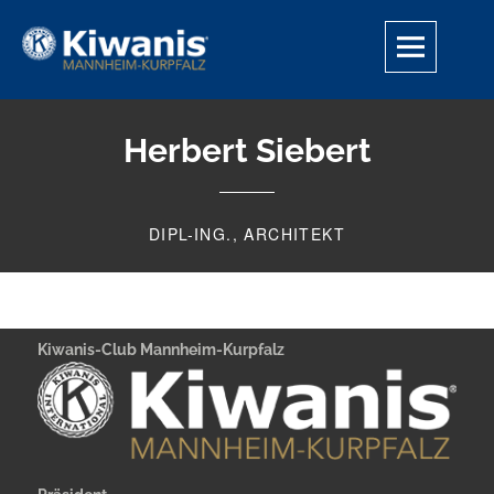
Skip
to
content
Kiwanis-Club Mannheim-Kurpfalz
SERVING THE CHILDREN OF THE WORLD.
Herbert Siebert
DIPL-ING., ARCHITEKT
Kiwanis-Club Mannheim-Kurpfalz