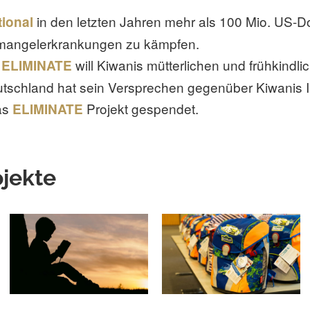
in den letzten Jahren mehr als 100 Mio. US-Dol
tional
mangelerkrankungen zu kämpfen.
t
will Kiwanis mütterlichen und frühkindl
ELIMINATE
utschland hat sein Versprechen gegenüber Kiwanis In
as
Projekt gespendet.
ELIMINATE
ojekte