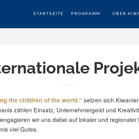
STARTSEITE
PROGRAMM
ÜBER KIW
pfalz
ternationale Proje
setzen sich Kiwanier
ng the children of the world.“
wanis zählen Einsatz, Unternehmergeist und Kreativi
engagieren wir uns dabei auf lokaler und regionale
anis viel Gutes.