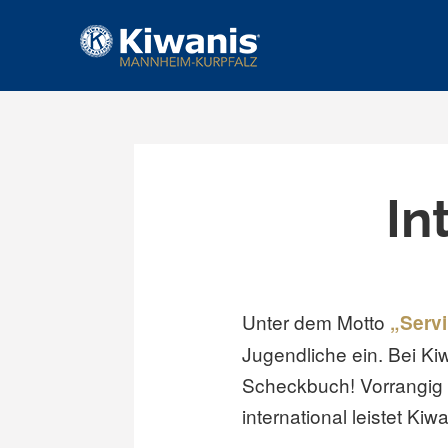
Kiwanis-Club Mannheim-Kur
SERVING THE CHILDREN OF THE WORLD.
Skip
to
content
In
Unter dem Motto
„Servi
Jugendliche ein. Bei Ki
Scheckbuch! Vorrangig 
international leistet Kiw