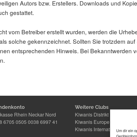
eiligen Autors bzw. Erstellers. Downloads und Kopien
ch gestattet.
icht vom Betreiber erstellt wurden, werden die Urhebe
 als solche gekennzeichnet. Sollten Sie trotzdem au
einen entsprechenden Hinweis. Bei Bekanntwerden v
n.
ndenkonto
Weitere Clubs
kasse Rhein Neckar Nord
Kiwanis Distrikt Deutschlan
 6705 0505 0038 6997 41
Kiwanis Europe
Kiwanis International
Um dir ein o
Geräteinfor