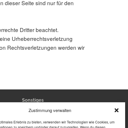
 dieser Seite sind nur für den
rrechte Dritter beachtet.
f eine Urheberrechtsverletzung
on Rechtsverletzungen werden wir
Sonstiges
d
Impressum
Zustimmung verwalten
Datenschutz
Cookie-Richtlinie
ptimales Erlebnis zu bieten, verwenden wir Technologien wie Cookies, um
mationen zu speichern und/oder darauf zuzugreifen. Wenn du diesen