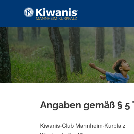
Kiwanis-Club Mannheim-Kur
SERVING THE CHILDREN OF THE WORLD.
Skip
to
content
Angaben gemäß § 5
Kiwanis-Club Mannheim-Kurpfalz